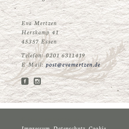
Eva Mertzen
Herskamp 41
45357 Essen
Telefon: 0201 6311419
E-Mail:
post@evamertzen.de
© [year] evamertzen.de.
Impressum
.
Datenschutz
.
Cookie