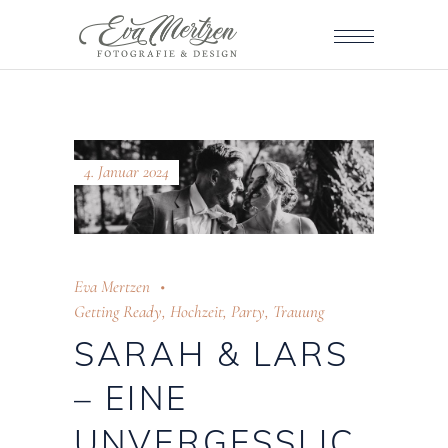
4. Januar 2024
Eva Mertzen
Getting Ready
,
Hochzeit
,
Party
,
Trauung
SARAH & LARS
– EINE
UNVERGESSLIC